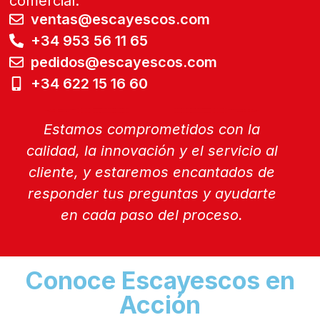
comercial.
ventas@escayescos.com
+34 953 56 11 65
pedidos@escayescos.com
+34 622 15 16 60
Estamos comprometidos con la
calidad, la innovación y el servicio al
cliente, y estaremos encantados de
responder tus preguntas y ayudarte
en cada paso del proceso.
Conoce Escayescos en
Acción