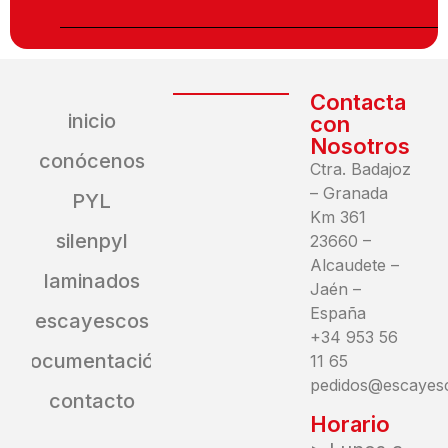
Contacta
inicio
con
Nosotros
conócenos
Ctra. Badajoz
– Granada
PYL
Km 361
silenpyl
23660 –
Alcaudete –
laminados
Jaén –
España
escayescos
+34 953 56
documentación
11 65
pedidos@escayes
contacto
Horario